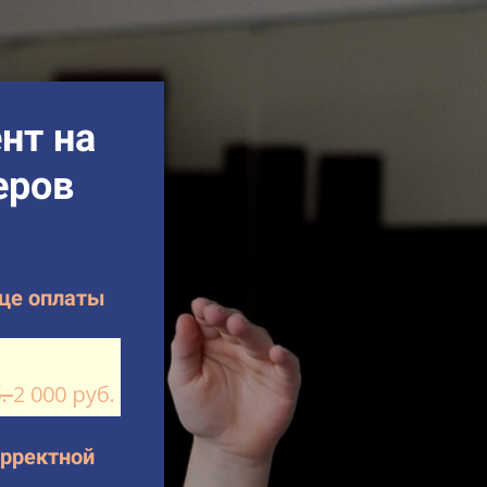
нт на
еров
ице оплаты
б.
2 000 руб.
орректной