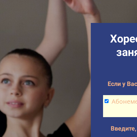
Хоре
зан
Если у Ва
Абонеме
Введите,